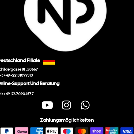
eutschland Filiale
childergasse 81 , 50667
el : +49 - 22131099313
nline-Support Und Beratung
el : +49 176 70904577
Zahlungsmöglichkeiten