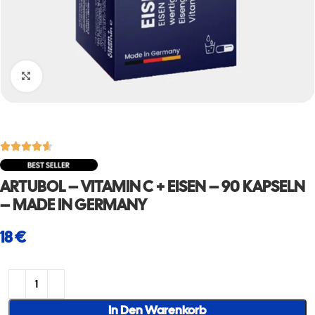
Click to enlarge





ARTUBOL – VITAMIN C + EISEN – 90 KAPSELN
– MADE IN GERMANY
€
In Den Warenkorb